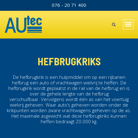
Direkt
076 - 20 71 400
TOPBAR
zum
Inhalt
MAIN
Navi
MENU
akti
MOBILE
HEFBRUGKRIKS
De hefbrugkrik is een hulpmiddel om op een rijbanen
hefbrug een auto of vrachtwagen wielvrij te heffen. De
hefbrugkrik wordt geplaatst in de rail van de hefbrug en is
over de gehele lengte van de hefbrug
verschuifbaar. Vervolgens wordt één as van het voertuig
wielvrij geheven. Waar auto’s geheven worden onder de
krikpunten worden zware vrachtwagens geheven op de as.
Het maximale asgewicht wat deze hefbrugkriks kunnen
heffen bedraagt 20.000 kg.