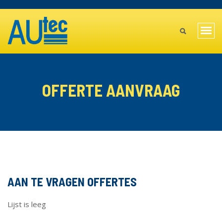
Overslaan
TOPBAR
en
MAIN
naar
Navi
de
MENU
wiss
inhoud
gaan
MOBILE
OFFERTE AANVRAAG
AAN TE VRAGEN OFFERTES
Lijst is leeg