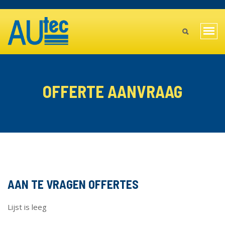
Overslaan
TOPBAR
en
MAIN
naar
Navi
de
MENU
wiss
inhoud
gaan
MOBILE
OFFERTE AANVRAAG
AAN TE VRAGEN OFFERTES
Lijst is leeg