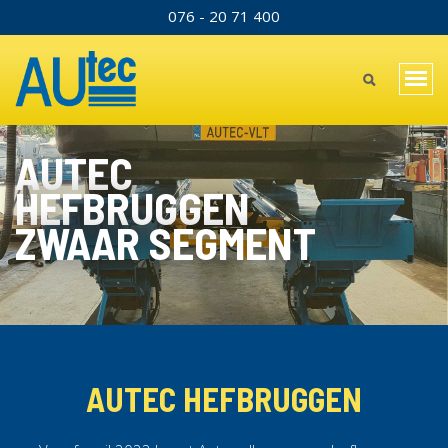
Direkt
076 - 20 71 400
TOPBAR
zum
Inhalt
MAIN
Navi
MENU
akti
MOBILE
AUTEC
HEFBRUGGEN
ZWAAR SEGMENT
AUTEC HEFBRUGGEN