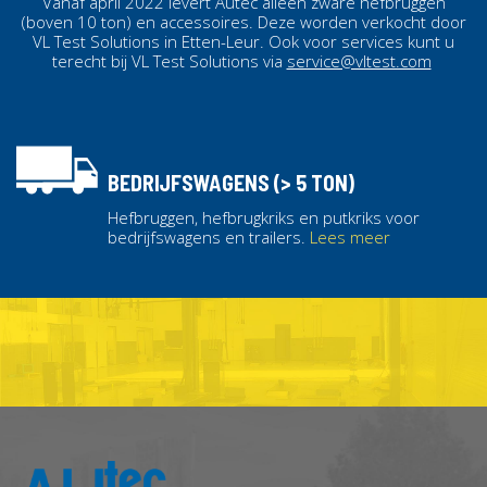
Vanaf april 2022 levert Autec alleen zware hefbruggen
(boven 10 ton) en accessoires. Deze worden verkocht door
VL Test Solutions in Etten-Leur. Ook voor services kunt u
terecht bij VL Test Solutions via
service@vltest.com
BEDRIJFSWAGENS (> 5 TON)
Hefbruggen, hefbrugkriks en putkriks voor
bedrijfswagens en trailers.
Lees meer