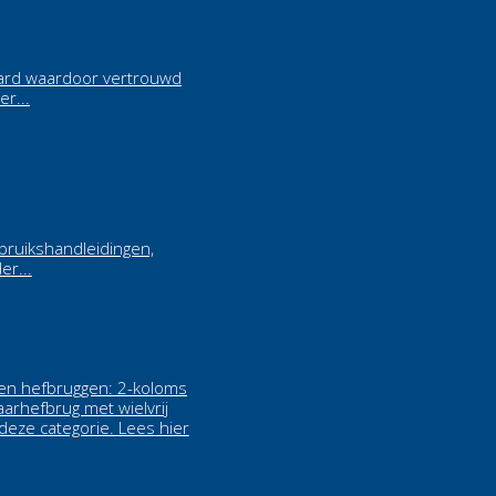
daard waardoor vertrouwd
er...
ebruikshandleidingen,
er...
rken hefbruggen: 2-koloms
aarhefbrug met wielvrij
deze categorie.
Lees hier