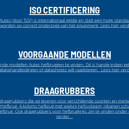
ISO CERTIFICERING
n Autec (door TÜV) is internationaal geldig en stelt een hoge stan
 worden op correct onderzoek van het equipment.
Lees hier verd
VOORGAANDE MODELLEN
aande modellen Autec hefbruggen te vinden. Dit is handig indien g
allatiehandleidingen of datasheets wilt raadplegen.
Lees hier verd
DRAAGRUBBERS
n draagrubbers die wij leveren voor verschillende soorten en me
arhefbrug, 4-koloms hefbrug met wielvrij hefsysteem, rijbanen sch
fbrug. Ook draagrubbers voor hefbrugkriks zijn te vinden onder 
verder...