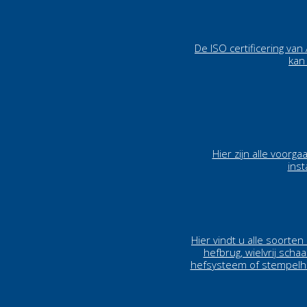
De ISO certificering va
kan
Hier zijn alle voorg
inst
Hier vindt u alle soorte
hefbrug, wielvrij scha
hefsysteem of stempelhe