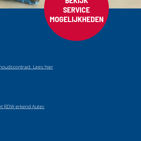
SERVICE
MOGELIJKHEDEN
houdscontract. Lees hier
et RDW erkend Autec