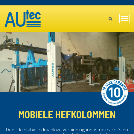
Skip
TOPBAR
to
MAIN
main
Togg
content
MENU
navi
MOBILE
MOBIELE HEFKOLOMMEN
Door de stabiele draadloze verbinding, industriële accu’s en