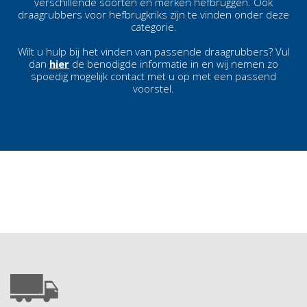
verschillende soorten en merken hefbruggen. Ook
draagrubbers voor hefbrugkriks zijn te vinden onder deze
categorie.
Wilt u hulp bij het vinden van passende draagrubbers? Vul
dan
hier
de benodigde informatie in en wij nemen zo
spoedig mogelijk contact met u op met een passend
voorstel.