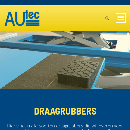
Skip
TOPBAR
to
MAIN
main
Togg
content
MENU
navi
MOBILE
DRAAGRUBBERS
Hier vindt u alle soorten draagrubbers die wij leveren voor