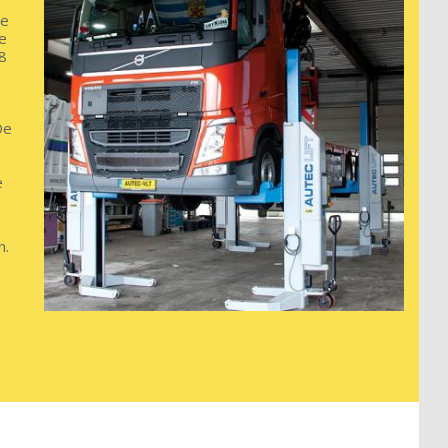
le
e
 8
De
e
n.