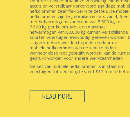
Door de stabiele draadloze verbinding, industriële
accu’s en verstelbaar vorkenbord zijn deze mobie
hefkolommen zeer flexibel in te zetten. De mobiel
hefkolommen zijn te gebruiken in sets van 4, 6 en
met hefvermogens variërend van 5.500 kg tot
7.500 kg per kolom. Met een maximaal
hefvermogen van 60.000 kg kunnen verschillende
soorten voertuigen eenvoudig geheven worden. 
rangeermeters worden beperkt en door de
mobiele hefkolommen aan de kant te rijden
wanneer deze niet gebruikt worden, kan de ruimt
gebruikt worden voor andere werkzaamheden.
De set van mobiele hefkolommen is in staat om
voertuigen tot een hoogte van 1.815 mm te heffe
READ MORE